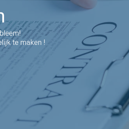
n
obleem!
ijk te maken !