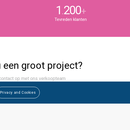
1
200
.
+
Tevreden klanten
 een groot project?
ontact op met ons verkoopteam
Privacy and Cookies
Neem contact met ons op