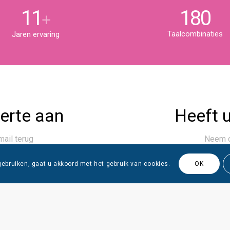
11
180
+
Taalcombinaties
Jaren ervaring
ferte aan
Heeft u
mail terug
Neem c
gebruiken, gaat u akkoord met het gebruik van cookies.
OK