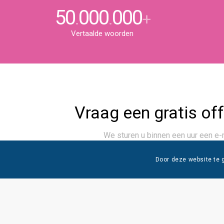
50
000
000
.
.
+
Vertaalde woorden
Vraag een gratis of
We sturen u binnen een uur een e-
Door deze website te 
Vraag een offerte aan