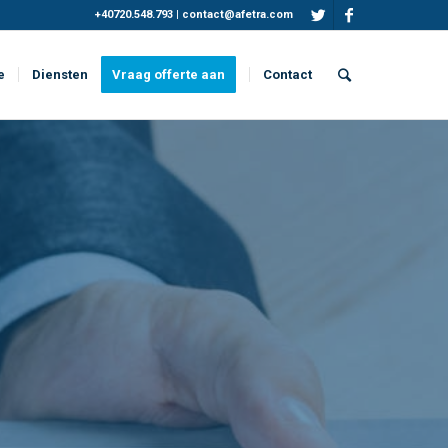
+40720.548.793
|
contact@afetra.com
e
Diensten
Vraag offerte aan
Contact