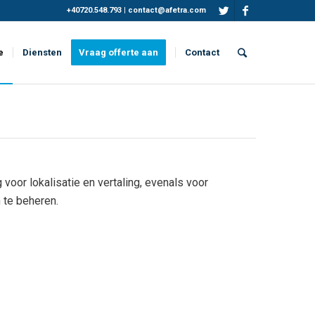
+40720.548.793
|
contact@afetra.com
e
Diensten
Vraag offerte aan
Contact
or lokalisatie en vertaling, evenals voor
 te beheren.