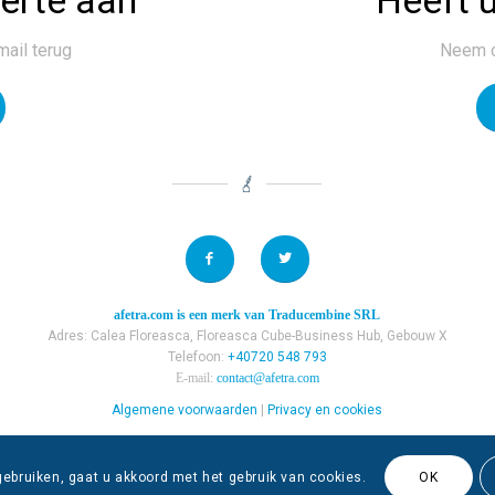
mail terug
Neem c
afetra.com
is een merk van
Traducembine SRL
Adres: Calea Floreasca, Floreasca Cube-Business Hub, Gebouw X
Telefoon:
+40720 548 793
E-mail:
contact@afetra.com
Algemene voorwaarden
|
Privacy en cookies
© 2018 – Met liefde gemaakt door Start Small Digital
gebruiken, gaat u akkoord met het gebruik van cookies.
OK