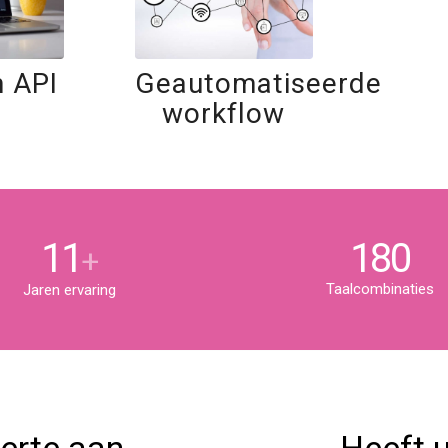
 API
Geautomatiseerde
workflow
11
180
+
Taalcombinaties
Jaren ervaring
ferte aan
Heeft u