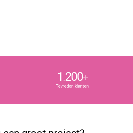
1
200
.
+
Tevreden klanten
 een groot project?