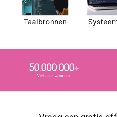
Taalbronnen
Systeem
50
000
000
.
.
+
Vertaalde woorden
Vraag een gratis of