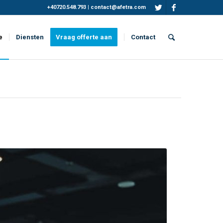
+40720.548.793
|
contact@afetra.com
e
Diensten
Vraag offerte aan
Contact