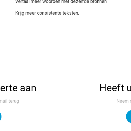
Vertaal meer woorden met dezelfde bronnen.
Krijg meer consistente teksten.
ferte aan
Heeft u
mail terug
Neem c