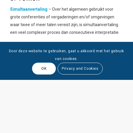
Simultaanvertaling
– Over het algemeen gebruikt voor
grote conferenties of vergaderingen en/of omgevingen
waar twee of meer talen vereist zijn, is simultaanvertaling
een veel complexer proces dan consecutieve interpretatie.
Tolken zitten in een geïsoleerd hokje, luisteren naar de
Door deze website te gebruiken, gaat u akkoord met het gebruik
spreker via een headset en spreken de vertaling in bij een
van cookies.
microfoon. Dit wordt doorgestuurd naar headsets gedragen
door leden van het publiek.
OK
Privacy and Cookies
Consecutieve interpretatie
– Normaal gesproken bedoeld
voor kleine conferenties, vergaderingen of presentaties.
Deze tolken hebben de tijd om de boodschap in zijn geheel
te analyseren, meestal een paar zinnen tegelijk, waardoor
het voor hen gemakkelijker wordt om een hoogwaardige
uitvoer te leveren.
Fluisterend
– Tolken gebruiken soms een techniek die