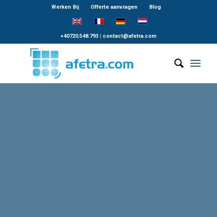
Werken Bij
Offerte aanvragen
Blog
+40720.548.793
|
contact@afetra.com